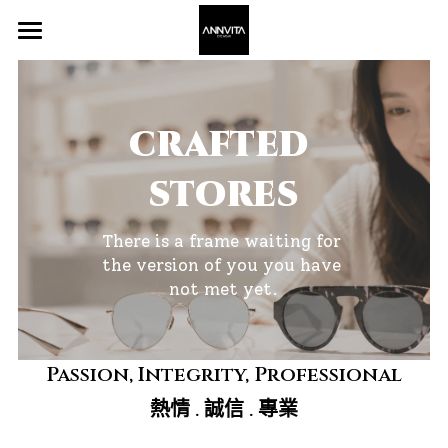
×
×
部落格分類
商品分類
Home 主頁
所有商品分類
所有博客分類
About 關於我
crafted 
Frame 眼鏡
stores
Stores 通路
There is a frame waiting for 
登錄
the version of you you have 
not met yet.
搜索
聯繫我們 Contact Us
Passion, Integrity, Professional
熱情 . 誠信 . 專業