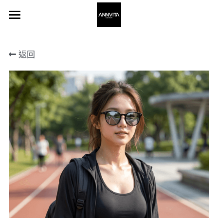
×
×
部落格分類
商品分類
Home 主頁
返回
所有商品分類
所有博客分類
About 關於我
Frame 眼鏡
Stores 通路
登錄
搜索
聯繫我們 Contact Us