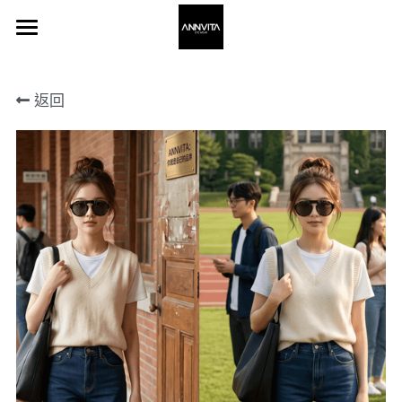
×
×
部落格分類
商品分類
Home 主頁
返回
所有商品分類
所有博客分類
About 關於我
Frame 眼鏡
Stores 通路
登錄
搜索
聯繫我們 Contact Us