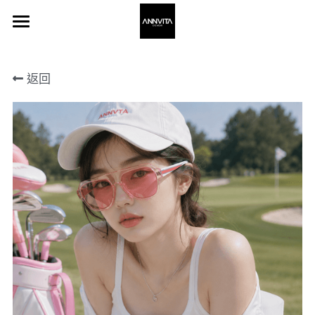
×
×
部落格分類
商品分類
Home 主頁
返回
所有商品分類
所有博客分類
About 關於我
Frame 眼鏡
Stores 通路
登錄
搜索
聯繫我們 Contact Us