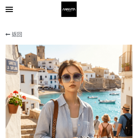
×
×
部落格分類
商品分類
Home 主頁
返回
所有商品分類
所有博客分類
About 關於我
Frame 眼鏡
Stores 通路
登錄
搜索
聯繫我們 Contact Us