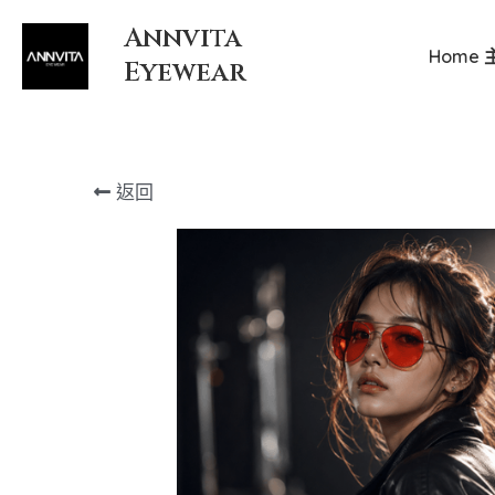
Annvita
Home 
Eyewear
返回